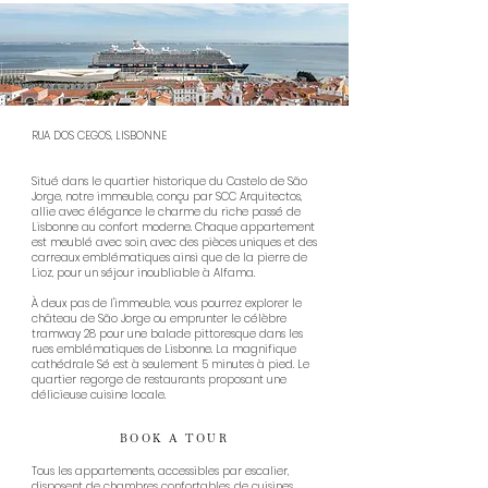
RUA DOS CEGOS, LISBONNE
Situé dans le quartier historique du Castelo de São
Jorge, notre immeuble, conçu par SCC Arquitectos,
allie avec élégance le charme du riche passé de
Lisbonne au confort moderne. Chaque appartement
est meublé avec soin, avec des pièces uniques et des
carreaux emblématiques ainsi que de la pierre de
Lioz, pour un séjour inoubliable à Alfama.
À deux pas de l'immeuble, vous pourrez explorer le
château de São Jorge ou emprunter le célèbre
tramway 28 pour une balade pittoresque dans les
rues emblématiques de Lisbonne. La magnifique
cathédrale Sé est à seulement 5 minutes à pied. Le
quartier regorge de restaurants proposant une
délicieuse cuisine locale.
BOOK A TOUR
Tous les appartements, accessibles par escalier,
disposent de chambres confortables, de cuisines