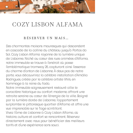
COZY LISBON ALFAMA
RÉSERVER UN MAISON
Des charmantes maisons mauresques qui descendent
en cascade de la colline du château jusqu'à Portas do
Sol, Cozy Lisbon Alfama rayonne de la lumière unique
de Lisbonne. Niché au cœur des rues animées d'Alfama,
notre immeuble se trouve à l'endroit où passe
l'emblématique tramway 28, capturant ainsi l'essence
du charme d'antan de Lisbonne. À deux pas de notre
porte, vous découvrirez la célèbre installation d'Amália
Rodrigues, créée par le célèbre artiste Vhils, en
hommage à la reine du fado.
Notre immeuble soigneusement restauré allie le
caractère historique au confort moderne, offrant une
retraite sereine au cœur de l'énergie de la ville. Baigné
par la lumière dorée de Lisbonne, l'appartement
surplombe le pittoresque quartier d'Alfama et offre une
vue imprenable sur le Tage scintillant.
Vivez l'âme de Lisbonne à Cozy Lisbon Alfama, où
histoire, culture et confort se rencontrent. Réservez
directement avec nous pour bénéficier des meilleurs
tarifs et d'une expérience sans souci.