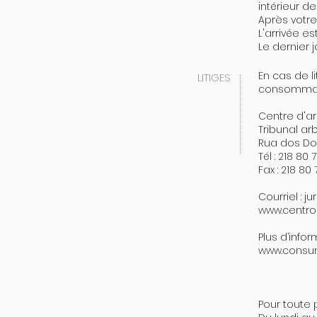
intérieur d
Après votre
L'arrivée e
Le dernier j
En cas de l
LITIGES
consommat
Centre d'a
Tribunal arb
Rua dos Dour
Tél : 218 80 
Fax : 218 80
Courriel :
ju
www.centro
Plus d’info
www.consum
Pour toute 