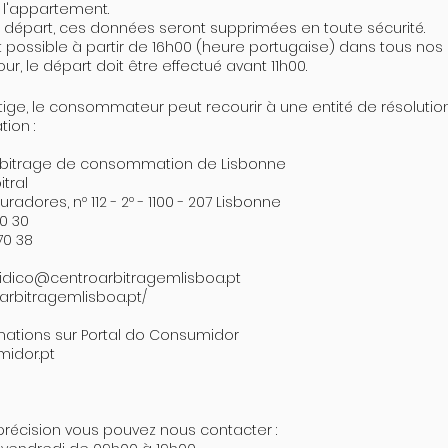
e l'appartement.
 départ, ces données seront supprimées en toute sécurité.
st possible à partir de 16h00 (heure portugaise) dans tous nos
our, le départ doit être effectué avant 11h00.
itige, le consommateur peut recourir à une entité de résolution 
ion :
rbitrage de consommation de Lisbonne
itral
adores, nº 112 - 2º - 1100 - 207 Lisbonne
70 30
 70 38
ridico@centroarbitragemlisboa.pt
arbitragemlisboa.pt/
rmations sur Portal do Consumidor
idor.pt
précision vous pouvez nous contacter :