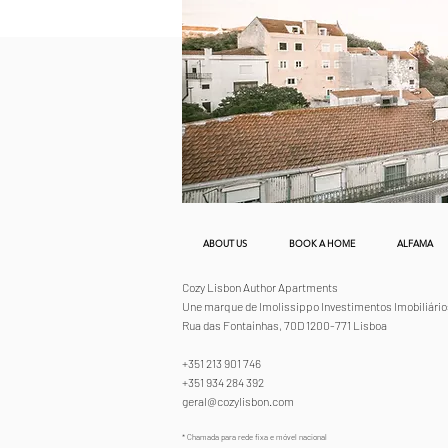
ABOUT US
BOOK A HOME
ALFAMA
Cozy Lisbon Author Apartments
Une marque de Imolissippo Investimentos Imobiliário
Rua das Fontaínhas, 70D 1200-771 Lisboa
+351 213 901 746
+351 934 284 392
geral@cozylisbon.com
* Chamada para rede fixa e móvel nacional