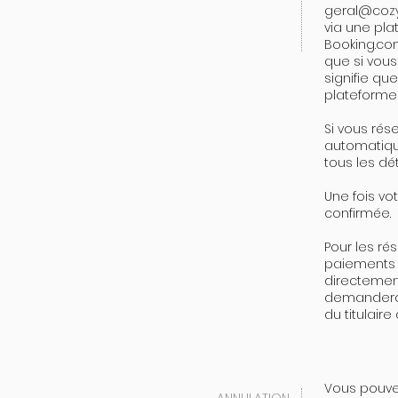
geral@cozy
via une pl
Booking.com
que si vous
signifie que
plateforme
Si vous rés
automatiq
tous les dét
Une fois vo
confirmée.
Pour les ré
paiements p
directement
demanderons
du titulaire
Vous pouvez