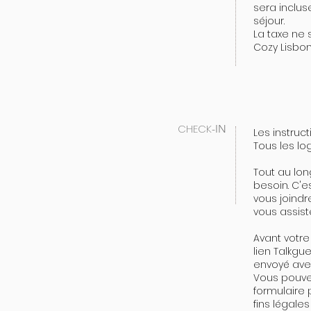
sera inclus
séjour.
La taxe ne 
Cozy Lisbon 
CHECK
-IN
Les instruc
Tous les l
Tout au lon
besoin. C'
vous joindr
vous assist
Avant votre
lien Talkgu
envoyé avec
Vous pouve
formulaire 
fins légale