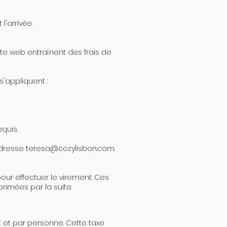
l'arrivée.
ite web entraînent des frais de
'appliquent :
equis.
'adresse
teresa@cozylisbon.com
.
ur effectuer le virement. Ces
imées par la suite.
it et par personne. Cette taxe