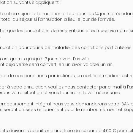
lation suivants s'appliquent :
 total du séjour si l'annulation a lieu dans les 14 jours précédant 
 total du séjour si l'annulation a lieu le jour de l'arrivée.
oter que les annulations de réservations effectuées via notre s
.
nulation pour cause de maladie, des conditions particulières s
 est gratuite jusqu'à 7 jours avant l'arrivée.
t déjà versé sera converti en un avoir valable un an.
ier de ces conditions particulières, un certificat médical est r
er à votre annulation, veuillez nous contacter par e-mail à l
rons votre situation et vous fournirons l'avoir nécessaire.
remboursement intégral, nous vous demanderons votre IBAN po
s seront utilisées uniquement pour le remboursement et suppr
ients doivent s'acquitter d'une taxe de séjour de 4,00 € par nu