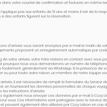
e dans votre courriel de confirmation et facturée en même te
s'applique pas aux enfants de 13 ans et moins. Il est de la resp
si des enfants figurent sur la réservation.
tions d'arrivée vous seront envoyées par e-mail le matin de vot
ogements proposent un enregistrement automatique par code 
g de votre arrivée, votre hôte restera en contact avec vous p
est pourquoi nous vous demanderons un numéro de téléphone
e facilement, généralement via WhatsApp. Si la présence de v
er ou pour toute autre raison, un membre de notre équipe vo
 arrivée, il est nécessaire de remplir le formulaire du Service d
est, en fournissant les données personnelles de chaque voyag
 les instructions d'arrivée.
z également nous envoyer ces données par e-mail à Cozy Lisb
pour vous. Ces informations sont partagées avec le Service d
s et peuvent également être utilisées par Cozy Lisbon en cas