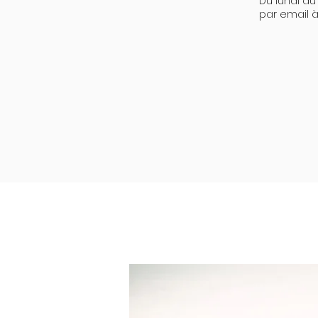
Du lundi au
par email 