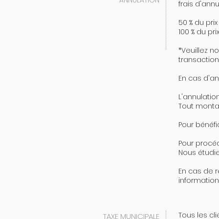
ANNULATION
frais d'annu
50 % du prix
100 % du prix
*Veuillez n
transaction
En cas d'an
L'annulation
Tout montan
Pour bénéfic
Pour procéd
Nous étudie
En cas de 
information
Tous les cl
TAXE MUNICIPALE